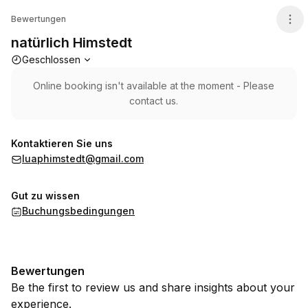
natürlich Himstedt
Bewertungen
natürlich Himstedt
Die Öffnungszeiten
Geschlossen
Online booking isn't available at the moment - Please
contact us.
Kontaktieren Sie uns
luaphimstedt@gmail.com
Gut zu wissen
Buchungsbedingungen
Bewertungen
Be the first to review us and share insights about your
experience.